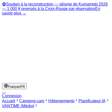
🔴
Soutien à la reconstruction — séisme de Kumamoto 2026
— 1 000 ¥ reversés à la Croix-Rouge par réservation
En
savoir plus →
Français
FR
Connexion
Accueil
Camping-cars
Hébergements
Planificateur IA
VANTIME (Média)