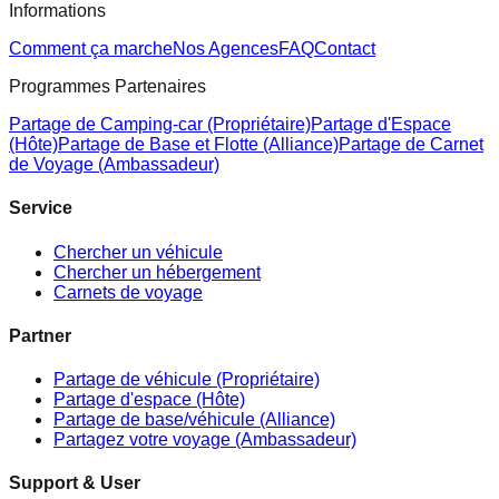
Informations
Comment ça marche
Nos Agences
FAQ
Contact
Programmes Partenaires
Partage de Camping-car (Propriétaire)
Partage d'Espace
(Hôte)
Partage de Base et Flotte (Alliance)
Partage de Carnet
de Voyage (Ambassadeur)
Service
Chercher un véhicule
Chercher un hébergement
Carnets de voyage
Partner
Partage de véhicule (Propriétaire)
Partage d'espace (Hôte)
Partage de base/véhicule (Alliance)
Partagez votre voyage (Ambassadeur)
Support & User