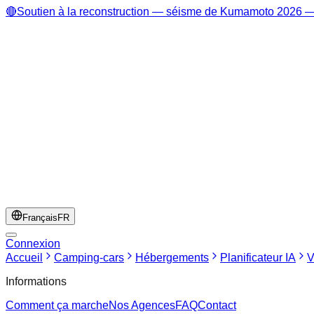
🔴
Soutien à la reconstruction — séisme de Kumamoto 2026 — 
Français
FR
Connexion
Accueil
Camping-cars
Hébergements
Planificateur IA
V
Informations
Comment ça marche
Nos Agences
FAQ
Contact