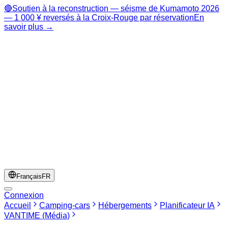
🔴
Soutien à la reconstruction — séisme de Kumamoto 2026
— 1 000 ¥ reversés à la Croix-Rouge par réservation
En
savoir plus →
Français
FR
Connexion
Accueil
Camping-cars
Hébergements
Planificateur IA
VANTIME (Média)