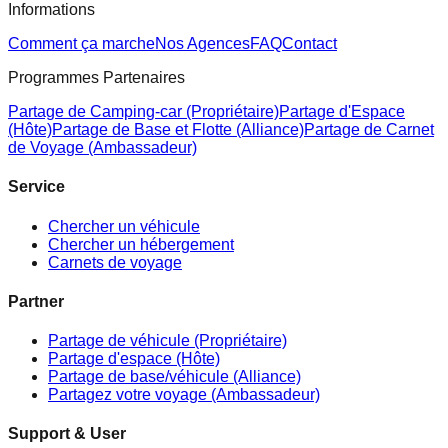
Informations
Comment ça marche
Nos Agences
FAQ
Contact
Programmes Partenaires
Partage de Camping-car (Propriétaire)
Partage d'Espace
(Hôte)
Partage de Base et Flotte (Alliance)
Partage de Carnet
de Voyage (Ambassadeur)
Service
Chercher un véhicule
Chercher un hébergement
Carnets de voyage
Partner
Partage de véhicule (Propriétaire)
Partage d'espace (Hôte)
Partage de base/véhicule (Alliance)
Partagez votre voyage (Ambassadeur)
Support & User