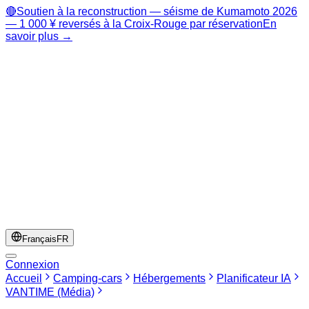
🔴
Soutien à la reconstruction — séisme de Kumamoto 2026
— 1 000 ¥ reversés à la Croix-Rouge par réservation
En
savoir plus →
Français
FR
Connexion
Accueil
Camping-cars
Hébergements
Planificateur IA
VANTIME (Média)