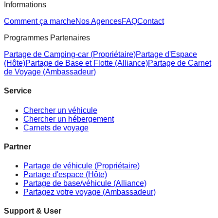
Informations
Comment ça marche
Nos Agences
FAQ
Contact
Programmes Partenaires
Partage de Camping-car (Propriétaire)
Partage d'Espace
(Hôte)
Partage de Base et Flotte (Alliance)
Partage de Carnet
de Voyage (Ambassadeur)
Service
Chercher un véhicule
Chercher un hébergement
Carnets de voyage
Partner
Partage de véhicule (Propriétaire)
Partage d'espace (Hôte)
Partage de base/véhicule (Alliance)
Partagez votre voyage (Ambassadeur)
Support & User