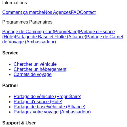
Informations
Comment ça marche
Nos Agences
FAQ
Contact
Programmes Partenaires
Partage de Camping-car (Propriétaire)
Partage d'Espace
(Hôte)
Partage de Base et Flotte (Alliance)
Partage de Carnet
de Voyage (Ambassadeur)
Service
Chercher un véhicule
Chercher un hébergement
Carnets de voyage
Partner
Partage de véhicule (Propriétaire)
Partage d'espace (Hôte)
Partage de base/véhicule (Alliance)
Partagez votre voyage (Ambassadeur)
Support & User