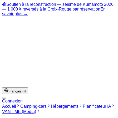
🔴
Soutien à la reconstruction — séisme de Kumamoto 2026
— 1 000 ¥ reversés à la Croix-Rouge par réservation
En
savoir plus →
Français
FR
Connexion
Accueil
Camping-cars
Hébergements
Planificateur IA
VANTIME (Média)