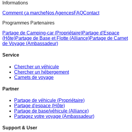
Informations
Comment ça marche
Nos Agences
FAQ
Contact
Programmes Partenaires
Partage de Camping-car (Propriétaire)
Partage d'Espace
(Hôte)
Partage de Base et Flotte (Alliance)
Partage de Carnet
de Voyage (Ambassadeur)
Service
Chercher un véhicule
Chercher un hébergement
Carnets de voyage
Partner
Partage de véhicule (Propriétaire)
Partage d'espace (Hôte)
Partage de base/véhicule (Alliance)
Partagez votre voyage (Ambassadeur)
Support & User