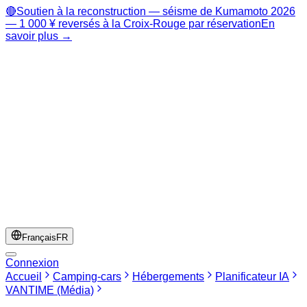
🔴
Soutien à la reconstruction — séisme de Kumamoto 2026
— 1 000 ¥ reversés à la Croix-Rouge par réservation
En
savoir plus →
Français
FR
Connexion
Accueil
Camping-cars
Hébergements
Planificateur IA
VANTIME (Média)