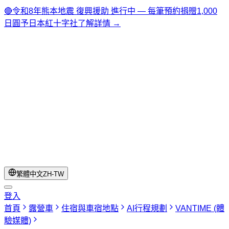
🔴
令和8年熊本地震 復興援助 進行中 — 每筆預約捐贈1,000
日圓予日本紅十字社
了解詳情 →
繁體中文
ZH-TW
登入
首頁
露營車
住宿與車宿地點
AI行程規劃
VANTIME (體
驗媒體)