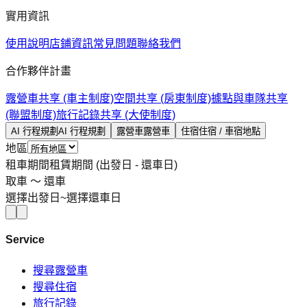
實用資訊
使用說明
店鋪資訊
常見問題
聯絡我們
合作夥伴計畫
露營車共享 (車主制度)
空間共享 (房東制度)
據點與車隊共享
(聯盟制度)
旅行記錄共享 (大使制度)
AI 行程規劃
AI 行程規劃
露營車
露營車
住宿
住宿 / 車宿地點
地區
租車期間
租賃期間 (出發日 - 還車日)
取車 〜 還車
選擇出發日
~
選擇還車日
Service
搜尋露營車
搜尋住宿
旅行記錄