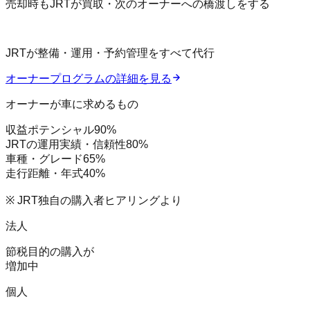
売却時もJRTが買取・次のオーナーへの橋渡しをする
JRTが整備・運用・予約管理をすべて代行
オーナープログラムの詳細を見る
オーナーが車に求めるもの
収益ポテンシャル
90
%
JRTの運用実績・信頼性
80
%
車種・グレード
65
%
走行距離・年式
40
%
※ JRT独自の購入者ヒアリングより
法人
節税目的の購入が
増加中
個人