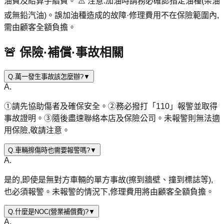
油費及結算手續費。 ⚠️ 注意:加油時請務必確認指定油種(柴油
或無鉛汽油)。誤加油種造成的故障·修理費用不在保險範圍內,
需由顧客全額負擔。
🚨 保險·補償·事故相關
Q.
萬一發生事故該怎麼辦?
▼
A.
①請先協助傷者及確保安全。②務必撥打「110」報警並取得
事故證明。③隨後盡速聯絡本店及保險公司。未報警則無法適
用保險,敬請注意。
Q.
車輛擦傷時也需要報警嗎?
▼
A.
是的,即使是無對方車輛的單方事故(擦到牆壁、撞到標誌等),
也必須報警。未報警的情況下,修理費用將由顧客全額負擔。
Q.
什麼是NOC(營業補償費)?
▼
A.