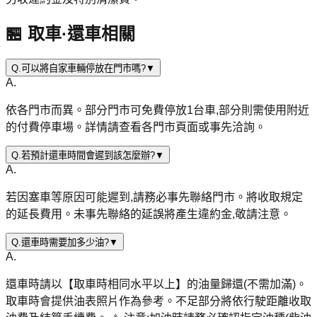
🏪 取車·還車相關
Q.
可以將自家車輛停放在門市嗎?
▼
A.
依各門市而異。部分門市可免費停放1台車,部分則需使用附近
的付費停車場。詳情請查看各門市頁面或事先洽詢。
Q.
若預計還車時間會遲到該怎麼辦?
▼
A.
若因塞車等原因可能遲到,請務必事先聯絡門市。將收取規定
的延長費用。未事先聯絡的延誤將產生違約金,敬請注意。
Q.
還車時需要加多少油?
▼
A.
還車時請以【取車時相同水平以上】的油量歸還(不需加滿)。
取車時會提供油表照片作為參考。不足部分將依行駛距離收取