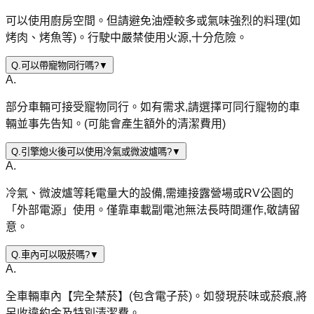
可以使用廚房空間。但請避免油煙較多或氣味強烈的料理(如
烤肉、烤魚等)。行駛中嚴禁使用火源,十分危險。
Q.
可以帶寵物同行嗎?
▼
A.
部分車輛可接受寵物同行。如有需求,請選擇可同行寵物的車
輛並事先告知。(可能會產生額外的清潔費用)
Q.
引擎熄火後可以使用冷氣或微波爐嗎?
▼
A.
冷氣、微波爐等耗電量大的設備,需連接露營場或RV公園的
「外部電源」使用。僅靠車載副電池無法長時間運作,敬請留
意。
Q.
車內可以吸菸嗎?
▼
A.
全車輛車內【完全禁菸】(包含電子菸)。如發現菸味或菸痕,將
另收違約金及特別清潔費。