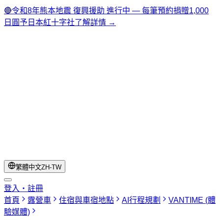
🔴
令和8年熊本地震 復興援助 進行中 — 每筆預約捐贈1,000
日圓予日本紅十字社
了解詳情 →
繁體中文
ZH-TW
登入・註冊
首頁
露營車
住宿與車宿地點
AI行程規劃
VANTIME (體
驗媒體)