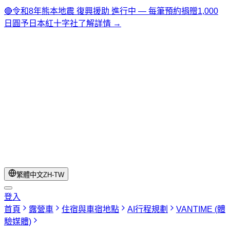
🔴
令和8年熊本地震 復興援助 進行中 — 每筆預約捐贈1,000
日圓予日本紅十字社
了解詳情 →
繁體中文
ZH-TW
登入
首頁
露營車
住宿與車宿地點
AI行程規劃
VANTIME (體
驗媒體)