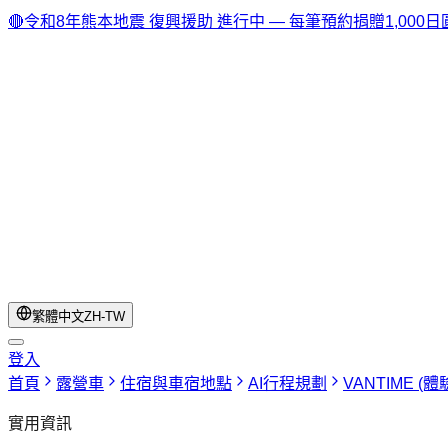
🔴
令和8年熊本地震 復興援助 進行中 — 每筆預約捐贈1,000
繁體中文
ZH-TW
登入
首頁
露營車
住宿與車宿地點
AI行程規劃
VANTIME (
實用資訊