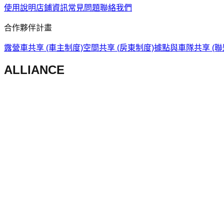
使用說明
店鋪資訊
常見問題
聯絡我們
合作夥伴計畫
露營車共享 (車主制度)
空間共享 (房東制度)
據點與車隊共享 (聯
A
L
L
I
A
N
C
E