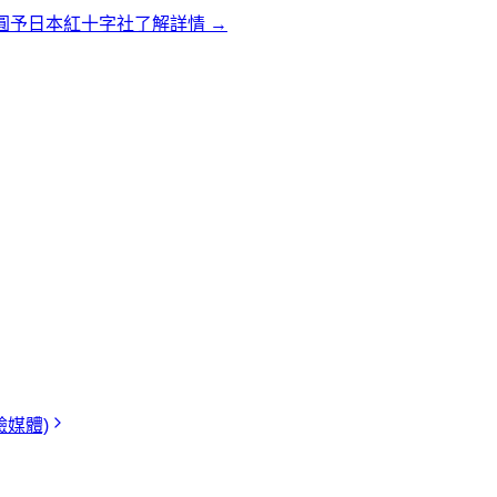
日圓予日本紅十字社
了解詳情 →
體驗媒體)