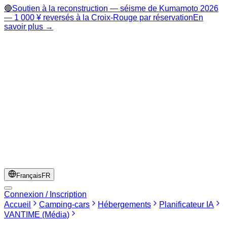
🔴
Soutien à la reconstruction — séisme de Kumamoto 2026
— 1 000 ¥ reversés à la Croix-Rouge par réservation
En
savoir plus →
Français
FR
Connexion / Inscription
Accueil
Camping-cars
Hébergements
Planificateur IA
VANTIME (Média)