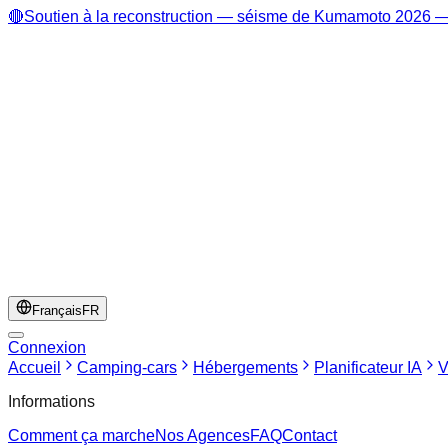
🔴
Soutien à la reconstruction — séisme de Kumamoto 2026 — 
Français
FR
Connexion
Accueil
Camping-cars
Hébergements
Planificateur IA
V
Informations
Comment ça marche
Nos Agences
FAQ
Contact