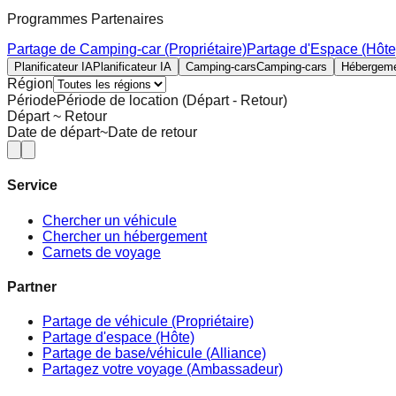
Programmes Partenaires
Partage de Camping-car (Propriétaire)
Partage d'Espace (Hôte
Planificateur IA
Planificateur IA
Camping-cars
Camping-cars
Hébergem
Région
Période
Période de location (Départ - Retour)
Départ ~ Retour
Date de départ
~
Date de retour
Service
Chercher un véhicule
Chercher un hébergement
Carnets de voyage
Partner
Partage de véhicule (Propriétaire)
Partage d'espace (Hôte)
Partage de base/véhicule (Alliance)
Partagez votre voyage (Ambassadeur)