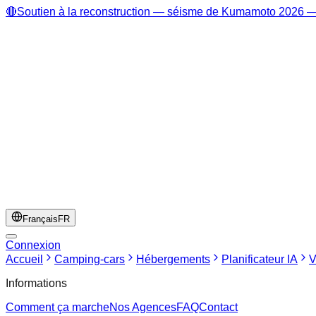
🔴
Soutien à la reconstruction — séisme de Kumamoto 2026 — 
Français
FR
Connexion
Accueil
Camping-cars
Hébergements
Planificateur IA
V
Informations
Comment ça marche
Nos Agences
FAQ
Contact