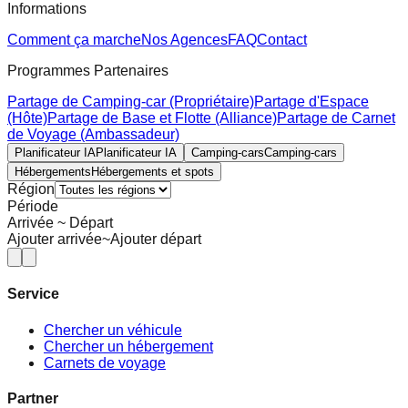
Informations
Comment ça marche
Nos Agences
FAQ
Contact
Programmes Partenaires
Partage de Camping-car (Propriétaire)
Partage d'Espace
(Hôte)
Partage de Base et Flotte (Alliance)
Partage de Carnet
de Voyage (Ambassadeur)
Planificateur IA
Planificateur IA
Camping-cars
Camping-cars
Hébergements
Hébergements et spots
Région
Période
Arrivée ~ Départ
Ajouter arrivée
~
Ajouter départ
Service
Chercher un véhicule
Chercher un hébergement
Carnets de voyage
Partner