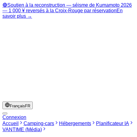
🔴
Soutien à la reconstruction — séisme de Kumamoto 2026
— 1 000 ¥ reversés à la Croix-Rouge par réservation
En
savoir plus →
Français
FR
Connexion
Accueil
Camping-cars
Hébergements
Planificateur IA
VANTIME (Média)