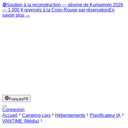
🔴
Soutien à la reconstruction — séisme de Kumamoto 2026
— 1 000 ¥ reversés à la Croix-Rouge par réservation
En
savoir plus →
Français
FR
Connexion
Accueil
Camping-cars
Hébergements
Planificateur IA
VANTIME (Média)