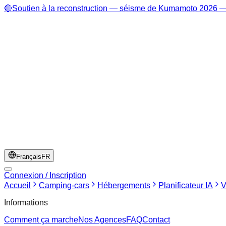
🔴
Soutien à la reconstruction — séisme de Kumamoto 2026 — 
Français
FR
Connexion / Inscription
Accueil
Camping-cars
Hébergements
Planificateur IA
V
Informations
Comment ça marche
Nos Agences
FAQ
Contact